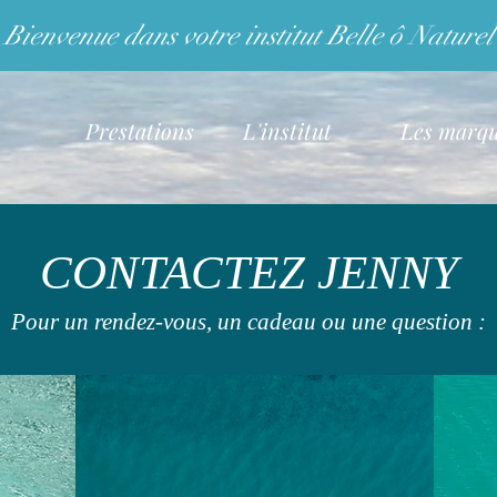
Bienvenue dans votre institut Belle ô Naturel
Prestations
L'institut
Les marq
CONTACTEZ JENNY
Contactez Jennyfer
Pour un rendez-vous, un cadeau ou une question :
Rien de mieux que les conseils avisés de notre Jenny !
estion sur une prestation, sur un produit ou alors vous souhait
ieux sur les petits gestes/astuces au quotidien qui vous rendraie
'hésitez plus et téléphonez directement à Jenny au
03 86 27 21 4