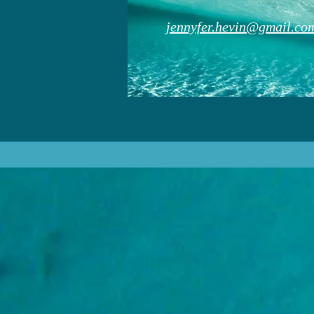
jennyfer.hevin@gmail.co