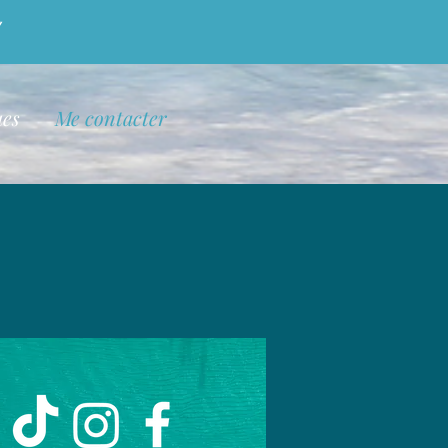
ues
Me contacter
ez seulement être
nt plus belle ?
4.