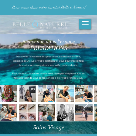
Bienvenue dans votre institut Belle ô Naturel
Bienvenue dans l'espace
PRESTATIONS
Découvrez l’ensemble des prestations beauté et bien-être,
pensées pour révéler votre éclat naturel. Vous trouverez ici tous
les soins, accompagnés de leur tarif et de leur durée.
Pour réserver, contactez directement Jenny par téléphone. Elle se
fera un plaisir de vous conseiller et de fixer votre rendez-vous.
Soins V
isage